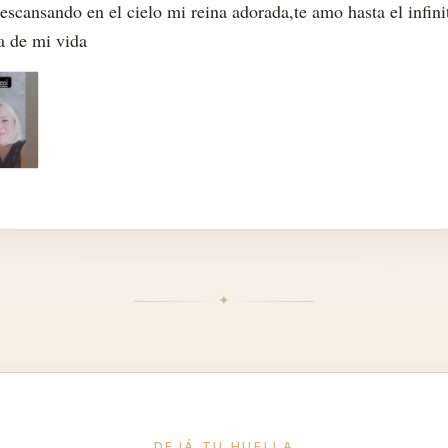
escansando en el cielo mi reina adorada,te amo hasta el infin
a de mi vida
✦︎
DEJÁ TU HUELLA