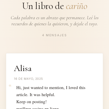
Un libro de
cariño
Cada palabra es un abrazo que permanece. Leé los
recuerdos de quienes la quisieron, y dejale el tuyo.
4 MENSAJES
Alisa
16 DE MAYO, 2025
Hi, just wanted to mention, I loved this
article. It was helpful.
Keep on posting!
meilleur casino en ligne