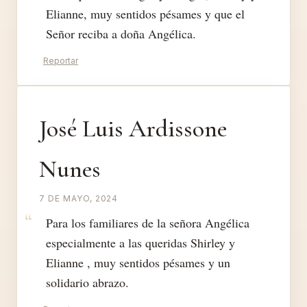
Elianne, muy sentidos pésames y que el
Señor reciba a doña Angélica.
Reportar
José Luis Ardissone
Nunes
7 DE MAYO, 2024
Para los familiares de la señora Angélica
especialmente a las queridas Shirley y
Elianne , muy sentidos pésames y un
solidario abrazo.