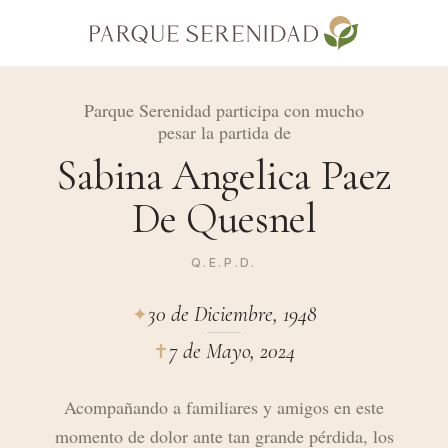
Parque Serenidad participa con mucho
pesar la partida de
Sabina Angelica Paez
De Quesnel
Q.E.P.D.
30 de Diciembre, 1948
✦︎
7 de Mayo, 2024
✝︎
Acompañando a familiares y amigos en este
momento de dolor ante tan grande pérdida, los