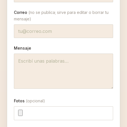
Correo
(no se publica; sirve para editar o borrar tu
mensaje)
Mensaje
Fotos
(opcional)